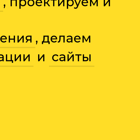
н
, проектируем и
ения
, делаем
ации
и
сайты