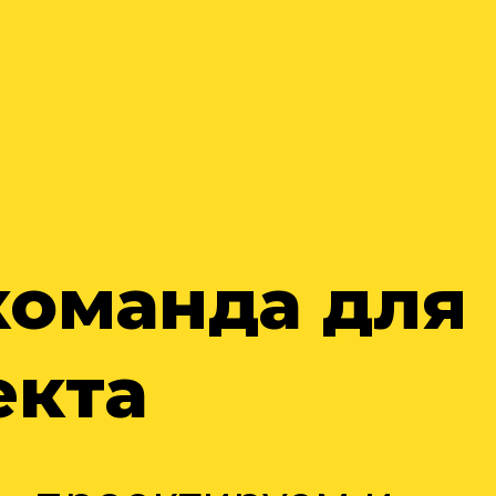
команда для
екта