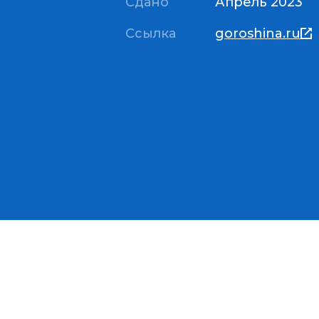
Сдано
Апрель 2023
Ссылка
goroshina.ru