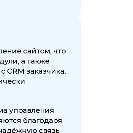
ление сайтом, что
ули, а также
с CRM заказчика,
ически
ма управления
ляются благодаря
 надёжную связь