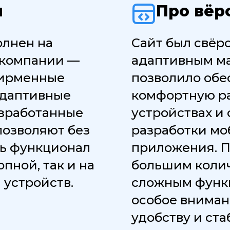
н
Про вёр
олнен на
Сайт был свёрс
 компании —
адаптивным ма
фирменные
позволило обе
Адаптивные
комфортную ра
азработанные
устройствах и 
позволяют без
разработки мо
ть функционал
приложения. П
опной, так и на
большим колич
 устройств.
сложным функ
особое вниман
удобству и ст