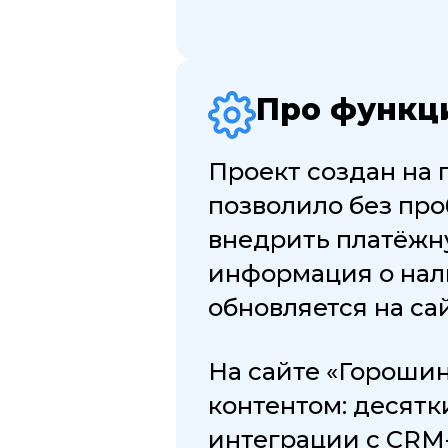
Про функц
Проект создан на 
позволило без пр
внедрить платёжну
информация о нал
обновляется на са
На сайте «Гороши
контентом: десятк
интеграции с CRM-