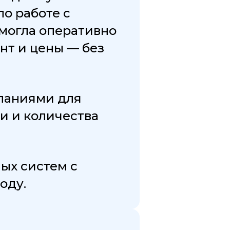
о работе с
могла оперативно
нт и цены — без
паниями для
и и количества
ых систем с
оду.