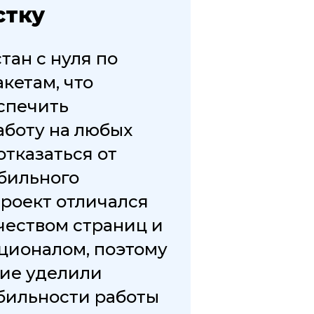
стку
тан с нуля по
кетам, что
спечить
боту на любых
отказаться от
бильного
роект отличался
еством страниц и
ционалом, поэтому
ие уделили
абильности работы