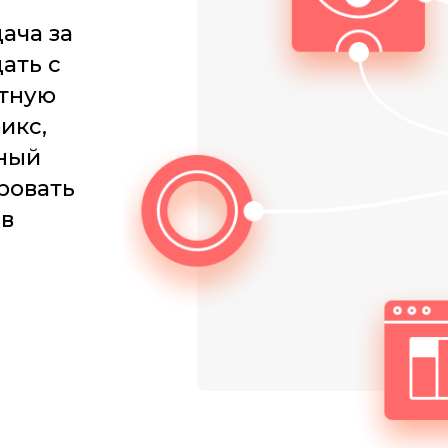
ача за
ать с
ртную
икс,
вный
ровать
 в