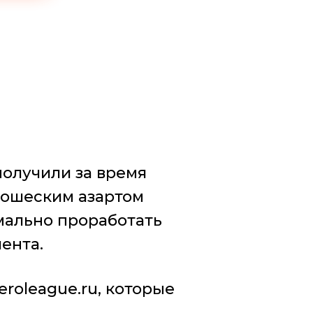
получили за время
ношеским азартом
мально проработать
ента.
roleague.ru, которые